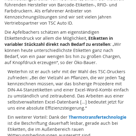
führenden Hersteller von Barcode-Etiketten-, RFID- und
Farbdruckern. Als erfahrener Anbieter von
Kennzeichnungslösungen sind wir seit vielen Jahren
Vertriebspartner von TSC Auto ID.
Die Apfelbachers schätzen am eigenständigen
Etikettendruck vor allem die Möglichkeit,
Etiketten in
variabler Stückzahl direkt nach Bedarf zu erstellen
: „Wir
können heute unterschiedlichste Etiketten ganz nach
Bedarf, von ein paar wenigen bis hin zu großen Chargen,
auf Knopfdruck erzeugen“, so der Öko-Bauer.
Weiterhin ist er auch sehr mit der Wahl des TSC-Druckers
zufrieden: „Bei der Vielzahl an Pflanzen, die wir jeden Tag
kennzeichnen müssen, war das bisherige Prozedere mit
DIN-A4-Stanzetiketten und einer Excel-Word-Kombi einfach
zu umständlich und zeitraubend. Das Arbeiten aus einer
selbstverwalteten Excel-Datenbank [...] bedeutet jetzt für
uns eine absolute Effizienzsteigerung.“
Ein weiterer Vorteil: Dank der
Thermotransfertechnologie
ist die Beschriftung dauerhaft lesbar, gerade auch bei
Etiketten, die im Außenbereich rauen
Witterungsbedingungen ausgesetzt sind.