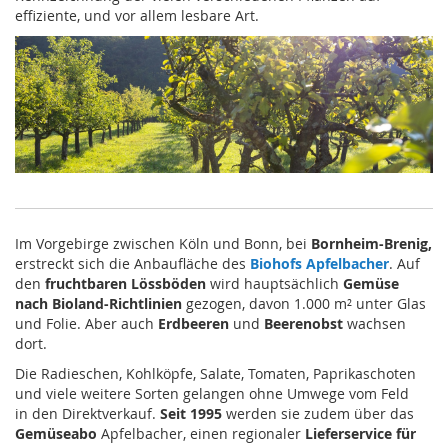
effiziente, und vor allem lesbare Art.
Im Vorgebirge zwischen Köln und Bonn, bei
Bornheim-Brenig,
erstreckt sich die Anbaufläche des
Biohofs Apfelbacher
. Auf
den
fruchtbaren Lössböden
wird hauptsächlich
Gemüse
nach Bioland-Richtlinien
gezogen, davon 1.000 m² unter Glas
und Folie. Aber auch
Erdbeeren
und
Beerenobst
wachsen
dort.
Die Radieschen, Kohlköpfe, Salate, Tomaten, Paprikaschoten
und viele weitere Sorten gelangen ohne Umwege vom Feld
in den Direktverkauf.
Seit 1995
werden sie zudem über das
Gemüseabo
Apfelbacher, einen regionaler
Lieferservice für