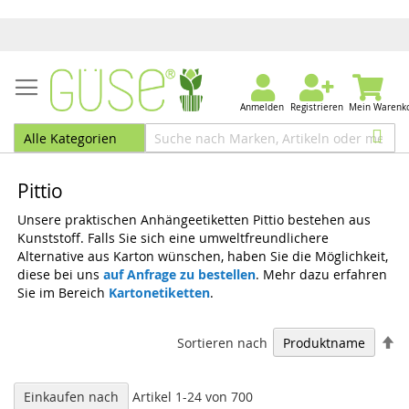
Anmelden
Registrieren
Mein Warenk
Pittio
Unsere praktischen Anhängeetiketten Pittio bestehen aus
Kunststoff. Falls Sie sich eine umweltfreundlichere
Alternative aus Karton wünschen, haben Sie die Möglichkeit,
diese bei uns
auf Anfrage zu bestellen
. Mehr dazu erfahren
Sie im Bereich
Kartonetiketten
.
In
Sortieren nach
ab
Re
Einkaufen nach
Artikel
1
-
24
von
700