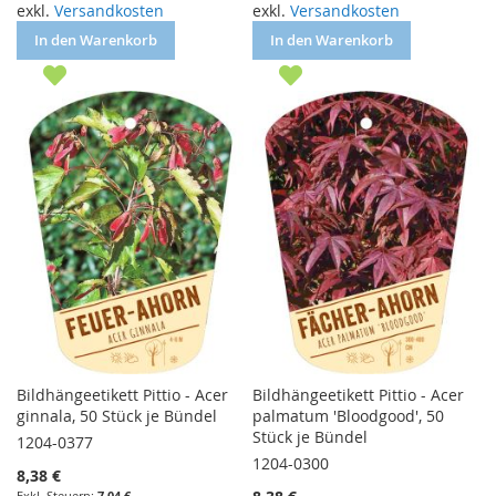
exkl.
Versandkosten
exkl.
Versandkosten
In den Warenkorb
In den Warenkorb
Bildhängeetikett Pittio - Acer
Bildhängeetikett Pittio - Acer
ginnala, 50 Stück je Bündel
palmatum 'Bloodgood', 50
Stück je Bündel
1204-0377
1204-0300
8,38 €
7,04 €