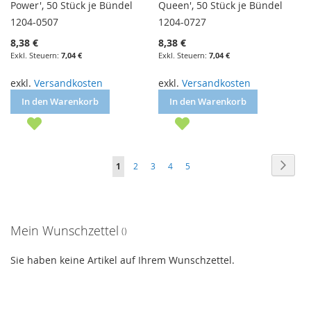
Power', 50 Stück je Bündel
Queen', 50 Stück je Bündel
1204-0507
1204-0727
8,38 €
8,38 €
7,04 €
7,04 €
exkl.
Versandkosten
exkl.
Versandkosten
In den Warenkorb
In den Warenkorb
Seite
Seite
Weite
Sie
Seite
Seite
Seite
Seite
1
2
3
4
5
lesen
gerade
Mein Wunschzettel
Seite
Sie haben keine Artikel auf Ihrem Wunschzettel.