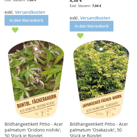
8,38 €
7,04 €
exkl.
Versandkosten
exkl.
Versandkosten
In den Warenkorb
In den Warenkorb
Bildhängeetikett Pittio - Acer
Bildhängeetikett Pittio - Acer
palmatum 'Oridono nishiki',
palmatum 'Osakazuki', 50
50 Stück je Bündel
Stück je Bündel