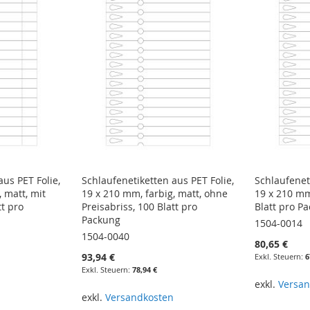
aus PET Folie,
Schlaufenetiketten aus PET Folie,
Schlaufeneti
, matt, mit
19 x 210 mm, farbig, matt, ohne
19 x 210 mm
tt pro
Preisabriss, 100 Blatt pro
Blatt pro P
Packung
1504-0014
1504-0040
80,65 €
93,94 €
6
78,94 €
exkl.
Versan
In den Wa
n
exkl.
Versandkosten
In den Warenkorb