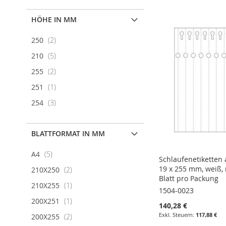
HÖHE IN MM
Artikel
250
2
Artikel
210
5
Artikel
255
2
Artikel
251
1
Artikel
254
3
BLATTFORMAT IN MM
Artikel
A4
5
Schlaufenetiketten 
19 x 255 mm, weiß, 
Artikel
210X250
2
Blatt pro Packung
Artikel
210X255
1
1504-0023
Artikel
200X251
1
140,28 €
117,88 €
Artikel
200X255
2