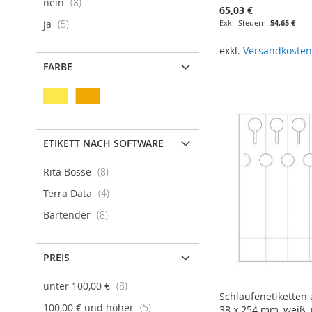
Artikel
nein
8
65,03 €
Artikel
54,65 €
ja
5
exkl.
Versandkoste
In den Warenkorb
FARBE
ETIKETT NACH SOFTWARE
Artikel
Rita Bosse
8
Artikel
Terra Data
4
Artikel
Bartender
8
PREIS
Artikel
unter
100,00 €
8
Schlaufenetiketten 
Artikel
100,00 €
und höher
5
38 x 254 mm, weiß, 