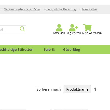
Versandkostenfrei ab 50 €
Persönliche Beratung
Newsletter
Anmelden
Registrieren
Mein Warenkorb
achhaltige Etiketten
Sale %
Güse-Blog
In
Sortieren nach
absteig
Reihenf