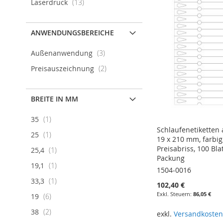
Artikel
Laserdruck
13
ANWENDUNGSBEREICHE
Artikel
Außenanwendung
3
Artikel
Preisauszeichnung
2
BREITE IN MM
Artikel
35
1
Schlaufenetiketten 
Artikel
25
1
19 x 210 mm, farbig
Preisabriss, 100 Bla
Artikel
25,4
1
Packung
Artikel
19,1
1
1504-0016
Artikel
33,3
1
102,40 €
86,05 €
Artikel
19
6
Artikel
38
2
exkl.
Versandkoste
In den Warenkorb