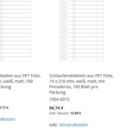
ketten aus PET Folie,
Schlaufenetiketten aus PET Folie,
, weiß, matt, 100
19 x 210 mm, weiß, matt, mit
ackung
Preisabriss, 100 Blatt pro
Packung
1504-0015
86,74 €
7,77 €
72,89 €
dkosten
renkorb
exkl.
Versandkosten
In den Warenkorb