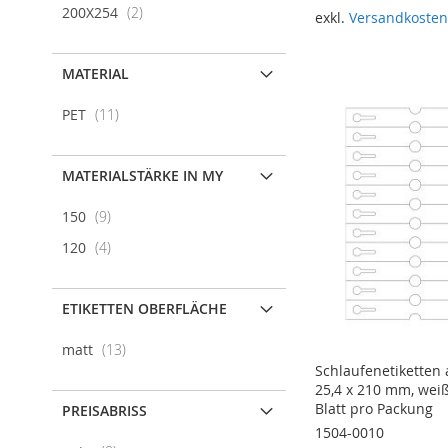
Artikel
200X254
2
exkl.
Versandkoste
In den Warenkorb
MATERIAL
Artikel
PET
11
MATERIALSTÄRKE IN MY
Artikel
150
9
Artikel
120
4
ETIKETTEN OBERFLÄCHE
Artikel
matt
13
Schlaufenetiketten 
25,4 x 210 mm, weiß
Blatt pro Packung
PREISABRISS
1504-0010