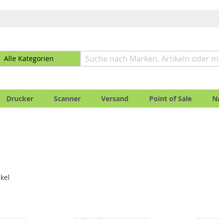
Drucker
Scanner
Versand
Point of Sale
N
ikel