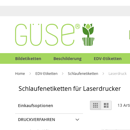
Bildetiketten
Beschilderung
EDV-Etiketten
Home
EDV-Etiketten
Schlaufenetiketten
Laserdruck
Schlaufenetiketten für Laserdrucker
Ansicht
Raster
Liste
13
Art
Einkaufsoptionen
als
DRUCKVERFAHREN