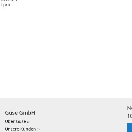
tt pro
n
N
Güse GmbH
1
Über Güse
Unsere Kunden