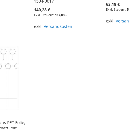
1504-0017
63,18 €
140,28 €
5
117,88 €
n
exkl.
Versan
In den Wa
exkl.
Versandkosten
In den Warenkorb
aus PET Folie,
matt, mit