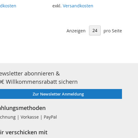
dkosten
exkl.
Versandkosten
renkorb
In den Warenkorb
Anzeigen
pro Seite
ewsletter abonnieren &
0€ Willkommensrabatt sichern
Zur Newsletter Anmeldung
ahlungsmethoden
chnung | Vorkasse | PayPal
ir verschicken mit