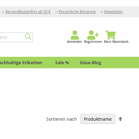
Versandkostenfrei ab 50 €
Persönliche Beratung
Newsletter
Anmelden
Registrieren
Mein Warenkorb
achhaltige Etiketten
Sale %
Güse-Blog
In
Sortieren nach
absteig
Reihenf