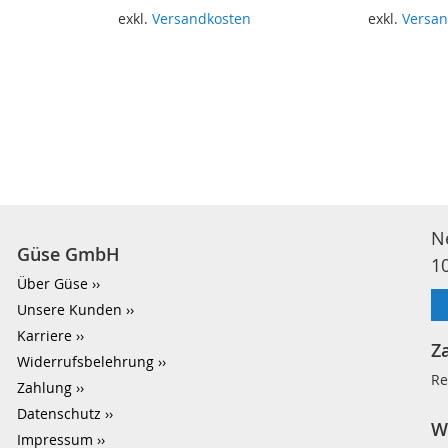
n
exkl.
Versandkosten
exkl.
Versan
In den Warenkorb
In den Wa
N
Güse GmbH
1
Über Güse
Unsere Kunden
Karriere
Z
Widerrufsbelehrung
Re
Zahlung
Datenschutz
W
Impressum