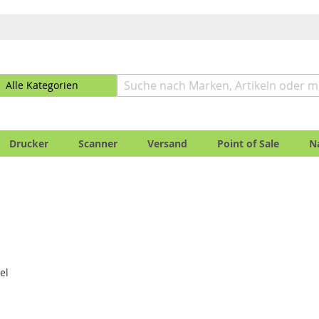
Drucker
Scanner
Versand
Point of Sale
N
el