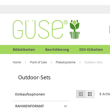
Bildetiketten
Beschilderung
EDV-Etiketten
Home
Point of Sale
Plakatsysteme
Outdoor-Sets
Outdoor-Sets
Ansicht
Raster
Liste
8
Artik
Einkaufsoptionen
als
RAHMENFORMAT