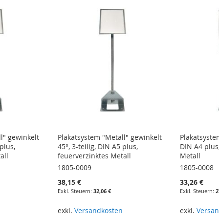
l" gewinkelt
Plakatsystem "Metall" gewinkelt
Plakatsystem
 plus,
45°, 3-teilig, DIN A5 plus,
DIN A4 plus
all
feuerverzinktes Metall
Metall
1805-0009
1805-0008
38,15 €
33,26 €
32,06 €
2
n
exkl.
Versandkosten
exkl.
Versan
In den Warenkorb
In den Wa