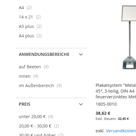
Artikel
A4
2
Artikel
14 x 21
2
Artikel
A5 plus
2
Artikel
A4 plus
2
ANWENDUNGSBEREICHE
Artikel
auf Beeten
4
Artikel
innen
4
Artikel
Plakatsystem "Metal
im Außenbereich
4
45°, 3-teilig, DIN A4
feuerverzinktes Met
PREIS
1805-0010
38,62 €
Artikel
unter
20,00 €
4
32,45 €
Artikel
20,00 €
-
30,00 €
2
exkl.
Versandkoste
Artikel
30,00 €
und höher
2
In den Warenkorb