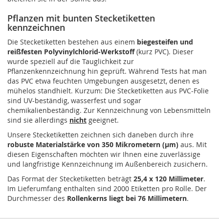
Pflanzen mit bunten Stecketiketten
kennzeichnen
Die Stecketiketten bestehen aus einem
biegesteifen und
reißfesten Polyvinylchlorid-Werkstoff
(kurz PVC). Dieser
wurde speziell auf die Tauglichkeit zur
Pflanzenkennzeichnung hin geprüft. Während Tests hat man
das PVC etwa feuchten Umgebungen ausgesetzt, denen es
mühelos standhielt. Kurzum: Die Stecketiketten aus PVC-Folie
sind UV-beständig, wasserfest und sogar
chemikalienbeständig. Zur Kennzeichnung von Lebensmitteln
sind sie allerdings
nicht
geeignet.
Unsere Stecketiketten zeichnen sich daneben durch ihre
robuste Materialstärke von 350 Mikrometern (µm)
aus. Mit
diesen Eigenschaften möchten wir Ihnen eine zuverlässige
und langfristige Kennzeichnung im Außenbereich zusichern.
Das Format der Stecketiketten beträgt
25,4 x 120 Millimeter
.
Im Lieferumfang enthalten sind 2000 Etiketten pro Rolle. Der
Durchmesser des
Rollenkerns liegt bei 76 Millimetern
.