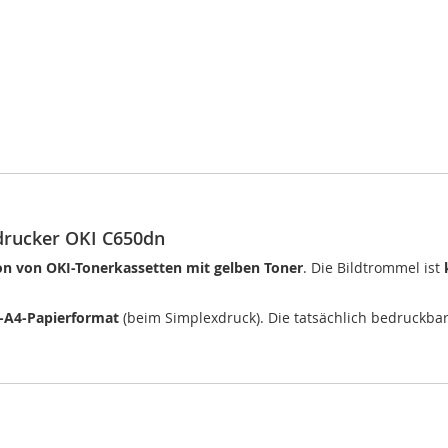
drucker OKI C650dn
ion von OKI-Tonerkassetten mit gelben Toner
. Die Bildtrommel ist
N-A4-Papierformat
(beim Simplexdruck). Die tatsächlich bedruckba