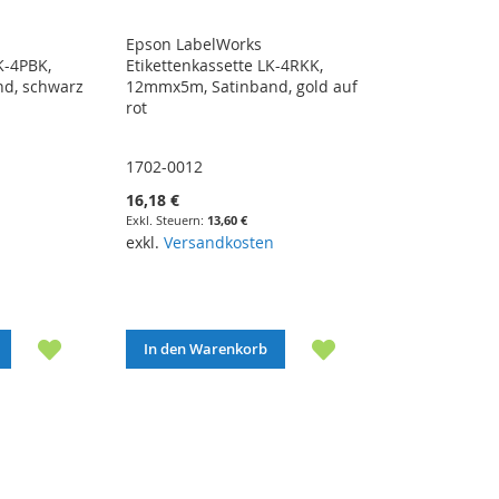
Epson LabelWorks
K-4PBK,
Etikettenkassette LK-4RKK,
d, schwarz
12mmx5m, Satinband, gold auf
rot
1702-0012
16,18 €
13,60 €
exkl.
Versandkosten
In den Warenkorb