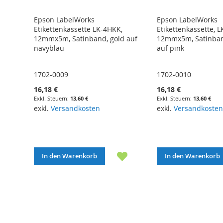
Epson LabelWorks
Epson LabelWorks
Etikettenkassette LK-4HKK,
Etikettenkassette, L
12mmx5m, Satinband, gold auf
12mmx5m, Satinban
navyblau
auf pink
1702-0009
1702-0010
16,18 €
16,18 €
13,60 €
13,60 €
exkl.
Versandkosten
exkl.
Versandkosten
In den Warenkorb
In den Warenkorb