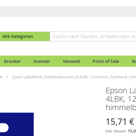
Drucker
Scanner
Versand
Point of Sale
N
en
Epson LabelWorks Etikettenkassette LK-4LBK, 12mmx5m, Satinband, sch
Epson La
4LBK, 1
himmelb
15,71 €
13,2