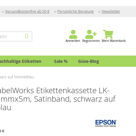
Versandkostenfrei ab 50 €
Persönliche Beratung
Newsletter
Anmelden
Registrieren
Mein Warenkorb
achhaltige Etiketten
Sale %
Güse-Blog
warz auf himmelblau
belWorks Etikettenkassette LK-
2mmx5m, Satinband, schwarz auf
lau
0 €