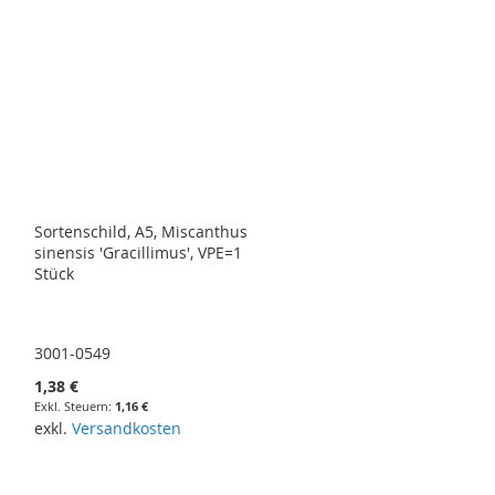
Sortenschild, A5, Miscanthus
sinensis 'Gracillimus', VPE=1
Stück
3001-0549
1,38 €
1,16 €
exkl.
Versandkosten