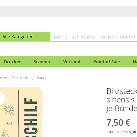
Drucker
Scanner
Versand
Point of Sale
N
 weiss, 48 Etiketten je Bündel
Bildstec
sinensis
je Bünde
7,50 €
6,30