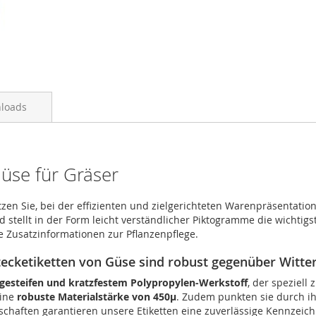
loads
Güse für Gräser
en Sie, bei der effizienten und zielgerichteten Warenpräsentation 
tellt in der Form leicht verständlicher Piktogramme die wichtigst
he Zusatzinformationen zur Pflanzenpflege.
stecketiketten von Güse sind robust gegenüber Witte
gesteifen und kratzfestem Polypropylen-Werkstoff
, der speziell
eine
robuste Materialstärke von 450µ
. Zudem punkten sie durch ih
enschaften garantieren unsere Etiketten eine zuverlässige Kennze