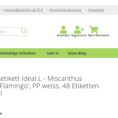
Versandkostenfrei ab 50 €
Persönliche Beratung
Newsletter
Anmelden
Registrieren
Mein Warenkorb
achhaltige Etiketten
Sale %
Güse-Blog
ketikett Ideal L - Miscanthus
 Flamingo', PP weiss, 48 Etiketten
l
 €