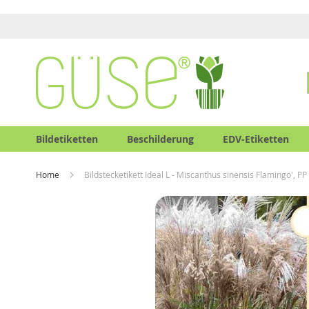
Bildetiketten
Beschilderung
EDV-Etiketten
Home
Bildstecketikett Ideal L - Miscanthus sinensis Flamingo', PP
Zum
Zum
Ende
Anfang
der
der
Bildergalerie
Bildergalerie
springen
springen