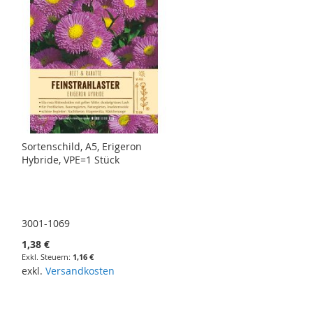
Sortenschild, A5, Erigeron
Hybride, VPE=1 Stück
3001-1069
1,38 €
1,16 €
exkl.
Versandkosten