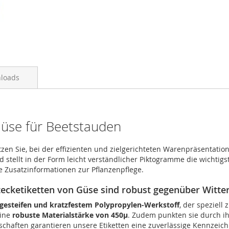
loads
 Güse für Beetstauden
en Sie, bei der effizienten und zielgerichteten Warenpräsentation 
tellt in der Form leicht verständlicher Piktogramme die wichtigst
he Zusatzinformationen zur Pflanzenpflege.
stecketiketten von Güse sind robust gegenüber Witte
gesteifen und kratzfestem Polypropylen-Werkstoff
, der speziell
eine
robuste Materialstärke von 450µ
. Zudem punkten sie durch ih
enschaften garantieren unsere Etiketten eine zuverlässige Kennze