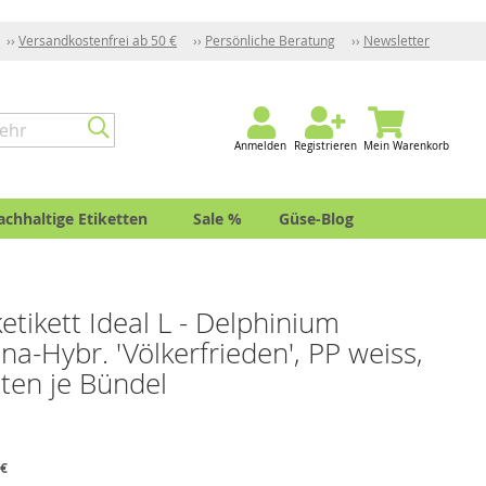
Versandkostenfrei ab 50 €
Persönliche Beratung
Newsletter
Anmelden
Registrieren
Mein Warenkorb
achhaltige Etiketten
Sale %
Güse-Blog
ketikett Ideal L - Delphinium
na-Hybr. 'Völkerfrieden', PP weiss,
tten je Bündel
 €