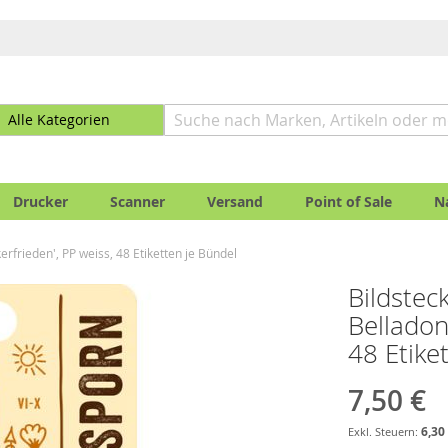
Drucker
Scanner
Versand
Point of Sale
N
erfrieden', PP weiss, 48 Etiketten je Bündel
Bildstec
Belladon
48 Etike
7,50 €
6,30