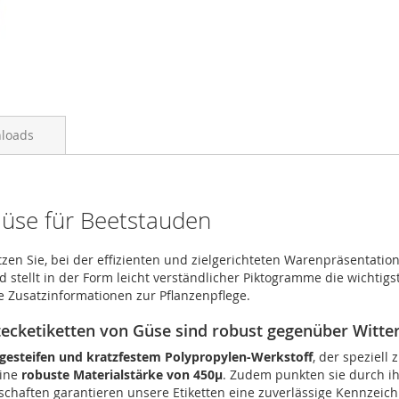
loads
 Güse für Beetstauden
en Sie, bei der effizienten und zielgerichteten Warenpräsentation 
tellt in der Form leicht verständlicher Piktogramme die wichtigst
he Zusatzinformationen zur Pflanzenpflege.
stecketiketten von Güse sind robust gegenüber Witte
gesteifen und kratzfestem Polypropylen-Werkstoff
, der speziell
eine
robuste Materialstärke von 450µ
. Zudem punkten sie durch ih
enschaften garantieren unsere Etiketten eine zuverlässige Kennze