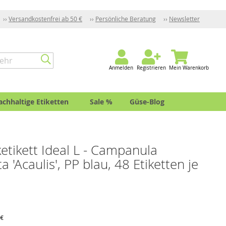
Versandkostenfrei ab 50 €
Persönliche Beratung
Newsletter
Anmelden
Registrieren
Mein Warenkorb
achhaltige Etiketten
Sale %
Güse-Blog
ketikett Ideal L - Campanula
 'Acaulis', PP blau, 48 Etiketten je
 €