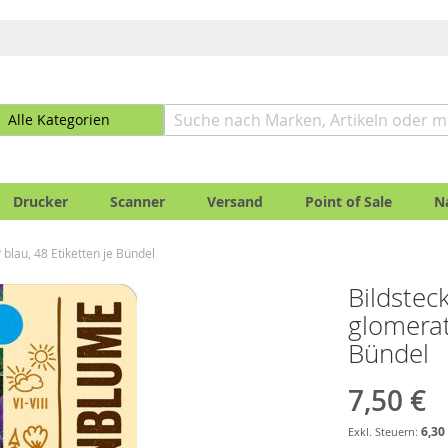
Drucker
Scanner
Versand
Point of Sale
N
 blau, 48 Etiketten je Bündel
Bildstec
glomerata
Bündel
7,50 €
6,30