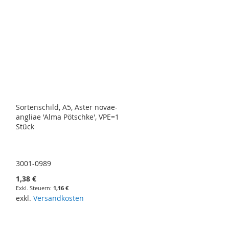
Sortenschild, A5, Aster novae-
angliae 'Alma Pötschke', VPE=1
Stück
3001-0989
1,38 €
1,16 €
exkl.
Versandkosten