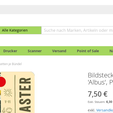
Drucker
Scanner
Versand
Point of Sale
N
iketten je Bündel
Bildsteck
'Albus', 
7,50 €
6,30
exkl.
Versandk