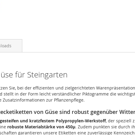
loads
Güse für Steingarten
en Sie, bei der effizienten und zielgerichteten Warenpräsentation 
tellt in der Form leicht verständlicher Piktogramme die wichtigst
he Zusatzinformationen zur Pflanzenpflege.
stecketiketten von Güse sind robust gegenüber Witte
gesteifen und kratzfestem Polypropylen-Werkstoff
, der speziell
eine
robuste Materialstärke von 450µ
. Zudem punkten sie durch ih
enschaften garantieren unsere Etiketten eine zuverlässige Kennze