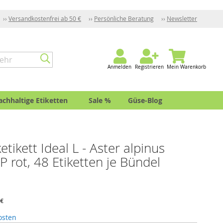
Versandkostenfrei ab 50 €
Persönliche Beratung
Newsletter
Anmelden
Registrieren
Mein Warenkorb
achhaltige Etiketten
Sale %
Güse-Blog
etikett Ideal L - Aster alpinus
PP rot, 48 Etiketten je Bündel
 €
osten