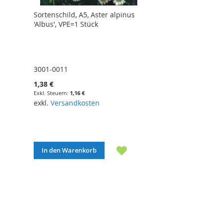
Sortenschild, A5, Aster alpinus
'Albus', VPE=1 Stück
3001-0011
1,38 €
1,16 €
exkl.
Versandkosten
In den Warenkorb