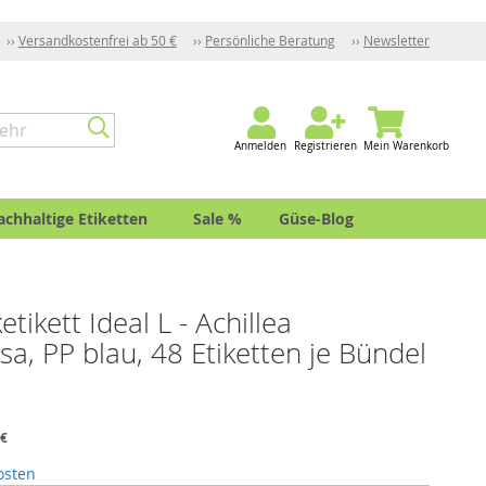
Versandkostenfrei ab 50 €
Persönliche Beratung
Newsletter
Anmelden
Registrieren
Mein Warenkorb
achhaltige Etiketten
Sale %
Güse-Blog
etikett Ideal L - Achillea
a, PP blau, 48 Etiketten je Bündel
 €
osten