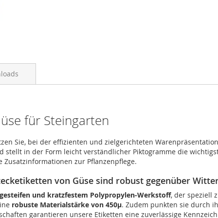
loads
Güse für Steingarten
en Sie, bei der effizienten und zielgerichteten Warenpräsentation 
tellt in der Form leicht verständlicher Piktogramme die wichtigst
he Zusatzinformationen zur Pflanzenpflege.
stecketiketten von Güse sind robust gegenüber Witte
gesteifen und kratzfestem Polypropylen-Werkstoff
, der speziell
eine
robuste Materialstärke von 450µ
. Zudem punkten sie durch ih
enschaften garantieren unsere Etiketten eine zuverlässige Kennze