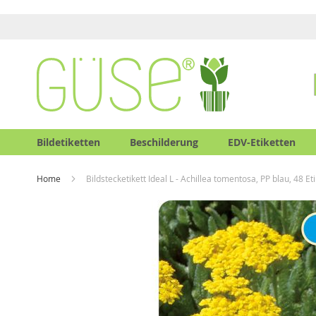
Bildetiketten
Beschilderung
EDV-Etiketten
Home
Bildstecketikett Ideal L - Achillea tomentosa, PP blau, 48 Et
Zum
Zum
Ende
Anfang
der
der
Bildergalerie
Bildergalerie
springen
springen