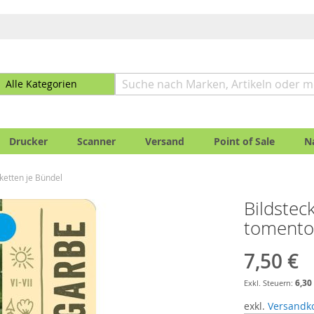
Drucker
Scanner
Versand
Point of Sale
N
iketten je Bündel
Bildsteck
tomentos
7,50 €
6,30
exkl.
Versandk